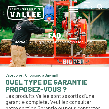
0
FAQ
Accueil
-
Quel type de garantie proposez-vous ?
Catégorie : Choosing a Sawmill
QUEL TYPE DE GARANTIE
PROPOSEZ-VOUS ?
Les produits Vallee sont assortis d’une
garantie complète. Veuillez consulter
notre section Garantie ou nous contacter