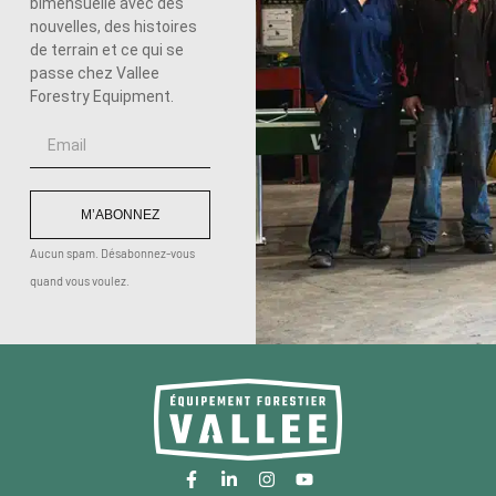
bimensuelle avec des
nouvelles, des histoires
de terrain et ce qui se
passe chez Vallee
Forestry Equipment.
M’ABONNEZ
Aucun spam. Désabonnez-vous
quand vous voulez.