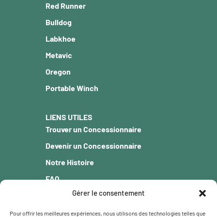
Red Runner
Bulldog
Labkhoe
Metavic
Oregon
Portable Winch
LIENS UTILES
Trouver un Concessionnaire
Devenir un Concessionnaire
Notre Histoire
FAQ
Gérer le consentement
Blogue
Garantie
Pour offrir les meilleures expériences, nous utilisons des technologies telles que