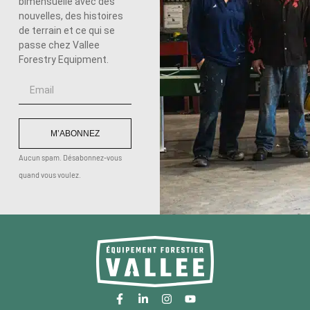
bimensuelle avec des
nouvelles, des histoires
de terrain et ce qui se
passe chez Vallee
Forestry Equipment.
M’ABONNEZ
Aucun spam. Désabonnez-vous
quand vous voulez.