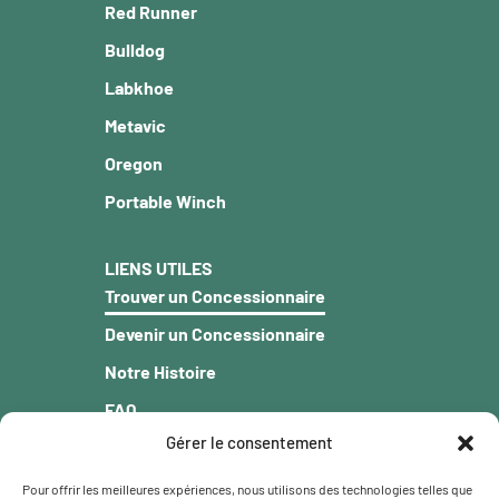
Red Runner
Bulldog
Labkhoe
Metavic
Oregon
Portable Winch
LIENS UTILES
Trouver un Concessionnaire
Devenir un Concessionnaire
Notre Histoire
FAQ
Gérer le consentement
Blogue
Garantie
Pour offrir les meilleures expériences, nous utilisons des technologies telles que