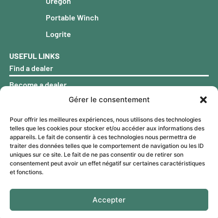
Oregon
Portable Winch
Logrite
USEFUL LINKS
Find a dealer
Become a dealer
Gérer le consentement
Our history
FAQ
Pour offrir les meilleures expériences, nous utilisons des technologies
telles que les cookies pour stocker et/ou accéder aux informations des
Blog
appareils. Le fait de consentir à ces technologies nous permettra de
traiter des données telles que le comportement de navigation ou les ID
Warranty
uniques sur ce site. Le fait de ne pas consentir ou de retirer son
consentement peut avoir un effet négatif sur certaines caractéristiques
Contact
et fonctions.
Accepter
© 2026 Vallee Forestry
Privacy
Terms &
Equipment
Policy
Conditions