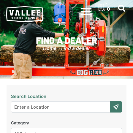
0
FIND A DEALER
Home
-
Find a dealer
Search Location
Category