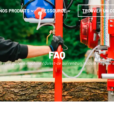
NOS PRODUITS
RESSOURCE
TROUVER UN C
FAQ
r telle ou telle machine / Qu’est-ce qui rend un modèle meilleur 