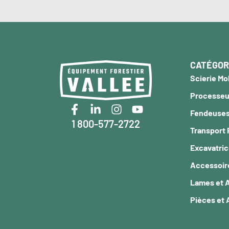
CATÉGOR
Scierie Mo
Processeur
Fendeuses
1 800-577-2722
Transport 
Excavatri
Accessoir
Lames et 
Pièces et 