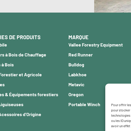
IES DE PRODUITS
MARQUE
bile
Vallee Forestry Equipment
s à Bois de Chauffage
Red Runner
 à Bois
Bulldog
Forestier et Agricole
Labkhoe
ces
Metavic
es & Équipements forestiers
Oregon
Aiguiseuses
Portable Winch
Pour offrir l
pour stocker 
Acessoires d’Origine
technologies 
ou les ID uni
avoir un effet