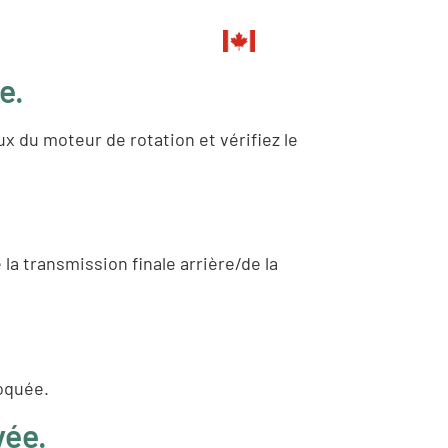
CA
0
ONCESSIONNAIRE
FR
e.
x du moteur de rotation et vérifiez le
 la transmission finale arrière/de la
loquée.
vée.