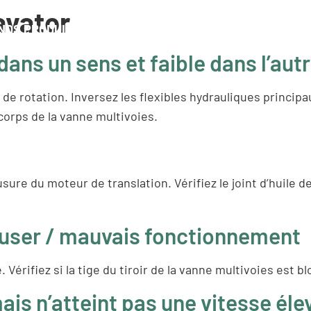
avator
NOS PRODUITS
RESSOURCE
TROUVER UN C
ans un sens et faible dans l’autr
e rotation. Inversez les flexibles hydrauliques principau
 corps de la vanne multivoies.
usure du moteur de translation. Vérifiez le joint d’huile de
euser / mauvais fonctionnement
e. Vérifiez si la tige du tiroir de la vanne multivoies est b
is n’atteint pas une vitesse éle