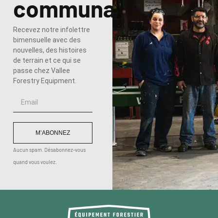
communauté
Recevez notre infolettre
bimensuelle avec des
nouvelles, des histoires
de terrain et ce qui se
passe chez Vallee
Forestry Equipment.
M’ABONNEZ
Aucun spam. Désabonnez-vous
quand vous voulez.