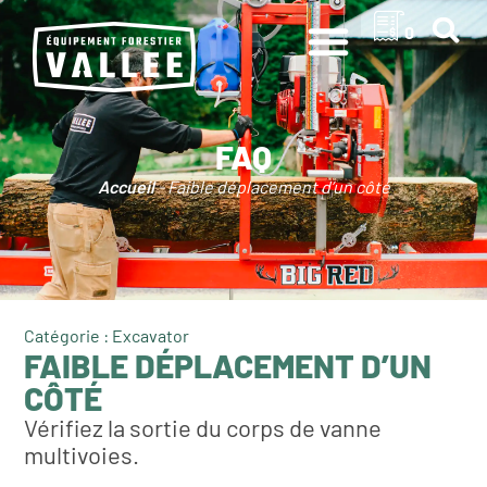
0
FAQ
Accueil
-
Faible déplacement d’un côté
Catégorie : Excavator
FAIBLE DÉPLACEMENT D’UN
CÔTÉ
Vérifiez la sortie du corps de vanne
multivoies.