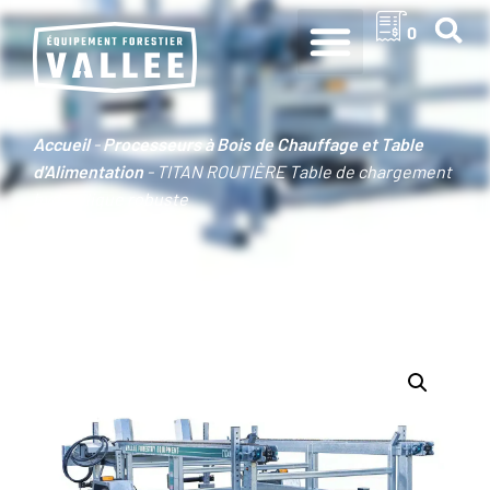
0
Accueil
-
Processeurs à Bois de Chauffage et Table
d'Alimentation
-
TITAN ROUTIÈRE Table de chargement
hydraulique robuste