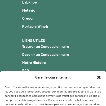
Labkhoe
Metavic
Oregon
Portable Winch
LIENS UTILES
Trouver un Concessionnaire
Devenir un Concessionnaire
Notre Histoire
FAQ
Gérer le consentement
Blogue
Garantie
Pour offrir les meilleures expériences, nous utilisons des technologies telles que
les cookies pour stocker et/ou accéder aux informations des appareils. Le fait de
Carrière
consentir à ces technologies nous permettra de traiter des données telles que le
comportement de navigation ou les ID uniques sur ce site. Le fait de ne pas
Contact
consentir ou de retirer son consentement peut avoir un effet négatif sur certaines