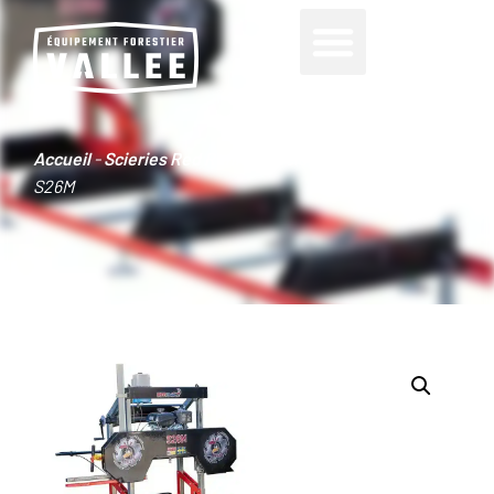
0
Accueil
-
Scieries Red Runner
-
Scierie Red Runner
S26M