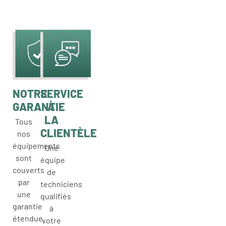
NOTRE
SERVICE
GARANTIE
À
LA
Tous
CLIENTÈLE
nos
équipements
Une
sont
équipe
couverts
de
par
techniciens
une
qualifiés
garantie
à
étendue
votre