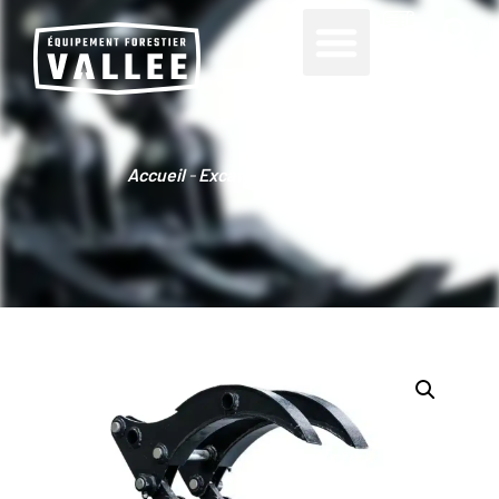
0
Accueil
-
Excavatrices
-
Grappin