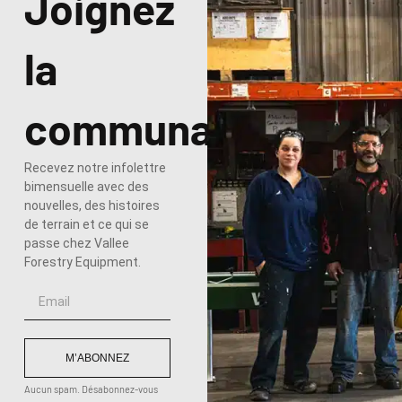
Joignez
la
communauté
Recevez notre infolettre
bimensuelle avec des
nouvelles, des histoires
de terrain et ce qui se
passe chez Vallee
Forestry Equipment.
M’ABONNEZ
Aucun spam. Désabonnez-vous