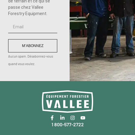
de terrain et ce qui se
passe chez Vallee
Forestry Equipment.
M’ABONNEZ
Aucun spam. Désabonnez-vous
quand vous voulez.
1 800-577-2722