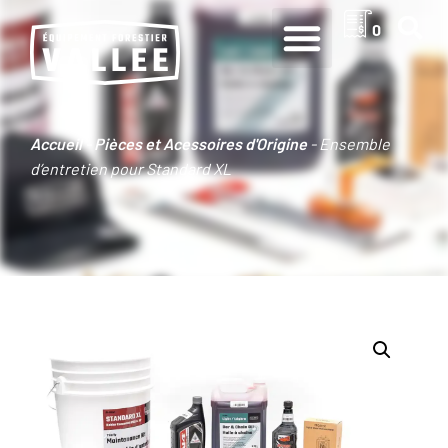
0
Accueil
-
Pièces et Acessoires d'Origine
-
Ensemble
d’entretien pour Standard XL