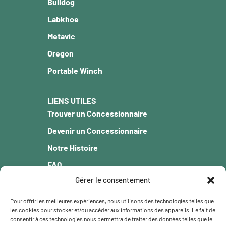
Bulldog
Labkhoe
Metavic
Oregon
Portable Winch
LIENS UTILES
Trouver un Concessionnaire
Devenir un Concessionnaire
Notre Histoire
FAQ
Gérer le consentement
Blogue
Garantie
Pour offrir les meilleures expériences, nous utilisons des technologies telles que
les cookies pour stocker et/ou accéder aux informations des appareils. Le fait de
Carrière
consentir à ces technologies nous permettra de traiter des données telles que le