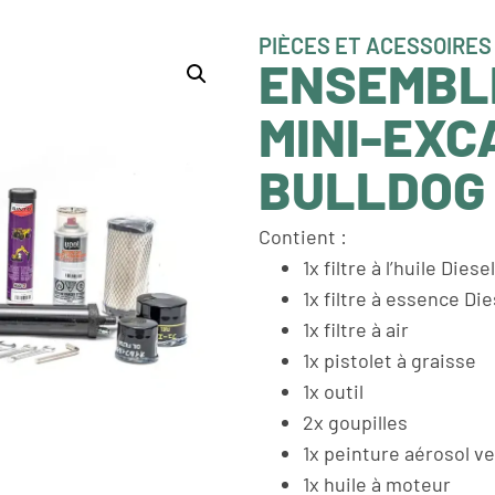
PIÈCES ET ACESSOIRES 
ENSEMBLE
MINI-EXC
BULLDOG
Contient :
1x filtre à l’huile Diesel
1x filtre à essence Die
1x filtre à air
1x pistolet à graisse
1x outil
2x goupilles
1x peinture aérosol v
1x huile à moteur