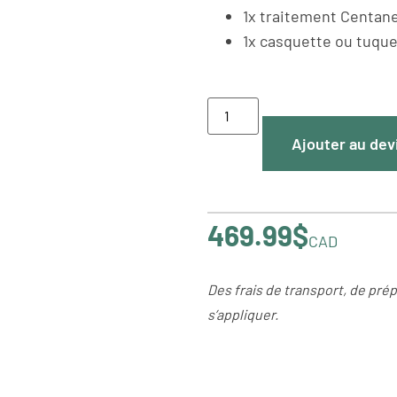
1x traitement Centan
1x casquette ou tuque 
Ajouter au dev
469.99
$
CAD
Des frais de transport, de prép
s’appliquer.