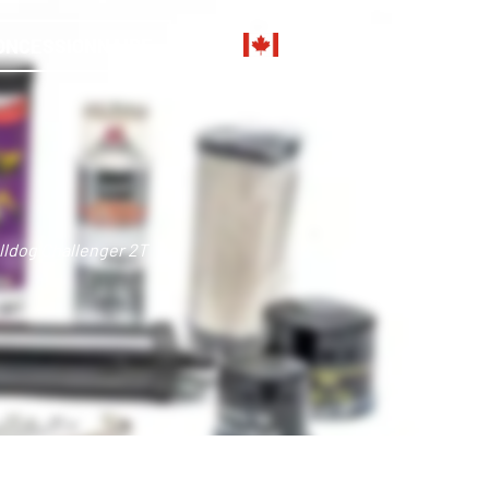
CA
0
ONCESSIONNAIRE
FR
lldog Challenger 2T