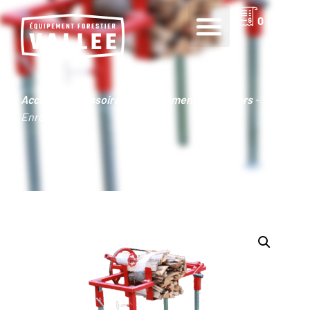
0
Accueil
-
Accessoires & Équipements forestiers
-
Enrobeuse