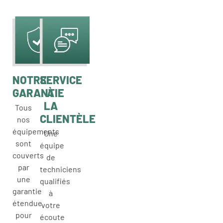
NOTRE
SERVICE
GARANTIE
À
LA
Tous
CLIENTÈLE
nos
équipements
Une
sont
équipe
couverts
de
par
techniciens
une
qualifiés
garantie
à
étendue
votre
pour
écoute