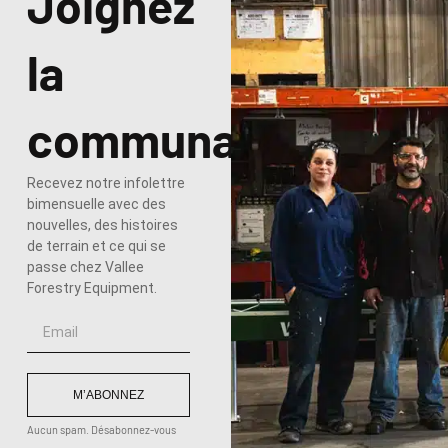
Joignez
la
communauté
Recevez notre infolettre
bimensuelle avec des
nouvelles, des histoires
de terrain et ce qui se
passe chez Vallee
Forestry Equipment.
M’ABONNEZ
Aucun spam. Désabonnez-vous