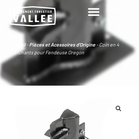
0
Accueil
-
Pièces et Acessoires d'Origine
-
Coin en 4
tranchants pour Fendeuse Oregon