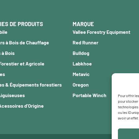
IES DE PRODUITS
MARQUE
bile
Vallee Forestry Equipment
s à Bois de Chauffage
Red Runner
 à Bois
Bulldog
Forestier et Agricole
Labkhoe
ces
Metavic
es & Équipements forestiers
Oregon
Aiguiseuses
Portable Winch
Pour offrir l
pour stocker 
Acessoires d’Origine
technologies 
ou les ID uni
avoir un effet