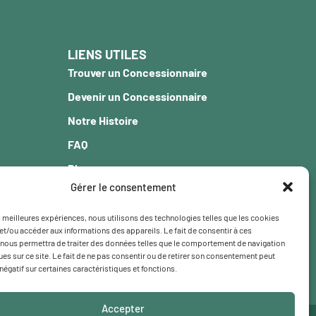
LIENS UTILES
Trouver un Concessionnaire
Devenir un Concessionnaire
Notre Histoire
FAQ
Blogue
Gérer le consentement
Garantie
Carrière
es meilleures expériences, nous utilisons des technologies telles que les cookies
et/ou accéder aux informations des appareils. Le fait de consentir à ces
Contact
nous permettra de traiter des données telles que le comportement de navigation
ques sur ce site. Le fait de ne pas consentir ou de retirer son consentement peut
 négatif sur certaines caractéristiques et fonctions.
Accepter