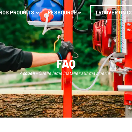
NOS PRODUITS
RESSOURCE
TROUVER UN C
FAQ
Accueil
-
Quelle lame installer sur ma scierie ?