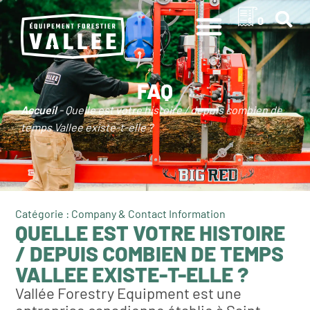
0
FAQ
Accueil
-
Quelle est votre histoire / depuis combien de
temps Vallee existe-t-elle ?
Catégorie : Company & Contact Information
QUELLE EST VOTRE HISTOIRE
/ DEPUIS COMBIEN DE TEMPS
VALLEE EXISTE-T-ELLE ?
Vallée Forestry Equipment est une