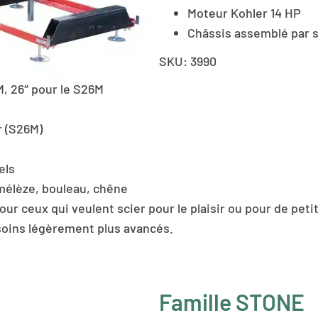
Moteur Kohler 14 HP
Châssis assemblé par 
SKU:
3990
8M, 26″ pour le S26M
r (S26M)
els
 mélèze, bouleau, chêne
r ceux qui veulent scier pour le plaisir ou pour de pet
soins légèrement plus avancés.
Famille STONE