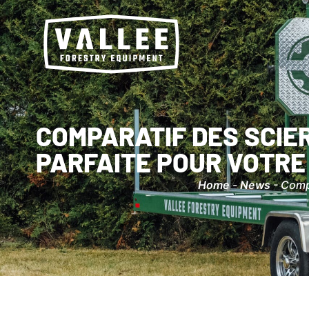
COMPARATIF DES SCIER
PARFAITE POUR VOTRE
Home
-
News
-
Compa