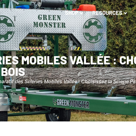
SHOP
RESOURCES
IES MOBILES VALLÉE : CHO
 BOIS
ratif des Scieries Mobiles Vallée : Choisissez la Scierie Pa